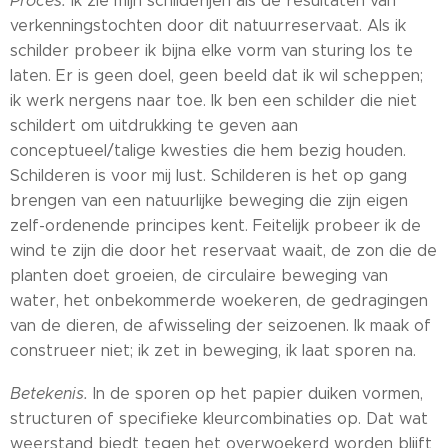
Proces.
Ik zie mijn schilderijen als de resultaten van
verkenningstochten door dit natuurreservaat. Als ik
schilder probeer ik bijna elke vorm van sturing los te
laten. Er is geen doel, geen beeld dat ik wil scheppen;
ik werk nergens naar toe. Ik ben een schilder die niet
schildert om uitdrukking te geven aan
conceptueel/talige kwesties die hem bezig houden.
Schilderen is voor mij lust. Schilderen is het op gang
brengen van een natuurlijke beweging die zijn eigen
zelf-ordenende principes kent. Feitelijk probeer ik de
wind te zijn die door het reservaat waait, de zon die de
planten doet groeien, de circulaire beweging van
water, het onbekommerde woekeren, de gedragingen
van de dieren, de afwisseling der seizoenen. Ik maak of
construeer niet; ik zet in beweging, ik laat sporen na.
Betekenis.
In de sporen op het papier duiken vormen,
structuren of specifieke kleurcombinaties op. Dat wat
weerstand biedt tegen het overwoekerd worden blijft